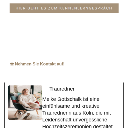
MeikeGottschalk
Ihr
in
.de
Traurednerin
Ziegenhain
☎️ Nehmen Sie Kontakt auf!
Trauredner
Meike Gottschalk ist eine
einfühlsame und kreative
Traurednerin aus Köln, die mit
Leidenschaft unvergessliche
Hochzeitszeremonien gestaltet.