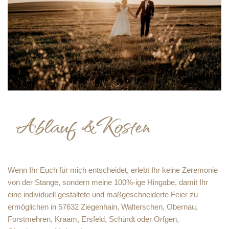
Wenn Ihr Euch für mich entscheidet, erlebt Ihr keine Zeremonie
von der Stange, sondern meine 100%-ige Hingabe, damit Ihr
eine individuell gestaltete und maßgeschneiderte Feier zu
ermöglichen in 57632 Ziegenhain, Walterschen, Obernau,
Forstmehren, Kraam, Ersfeld, Schürdt oder Orfgen,