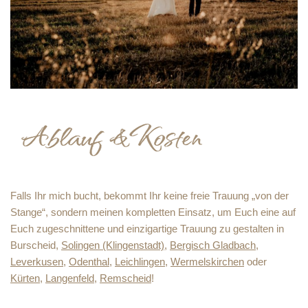
Falls Ihr mich bucht, bekommt Ihr keine freie Trauung „von der
Stange“, sondern meinen kompletten Einsatz, um Euch eine auf
Euch zugeschnittene und einzigartige Trauung zu gestalten in
Burscheid,
Solingen (Klingenstadt)
,
Bergisch Gladbach
,
Leverkusen
,
Odenthal
,
Leichlingen
,
Wermelskirchen
oder
Kürten
,
Langenfeld
,
Remscheid
!