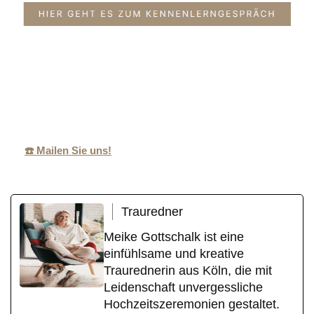
MeikeGottschalk
Ihr
für
.de
Traurednerin
Burscheid
☎️ Mailen Sie uns!
Trauredner
Meike Gottschalk ist eine
einfühlsame und kreative
Traurednerin aus Köln, die mit
Leidenschaft unvergessliche
Hochzeitszeremonien gestaltet.