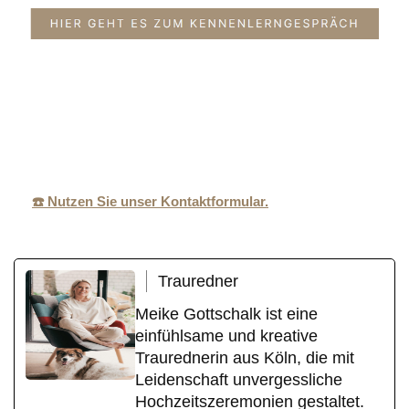
MeikeGottschalk
Ihr
in
.de
Traurednerin
Weilerswist
☎️ Nutzen Sie unser Kontaktformular.
Trauredner
Meike Gottschalk ist eine
einfühlsame und kreative
Traurednerin aus Köln, die mit
Leidenschaft unvergessliche
Hochzeitszeremonien gestaltet.