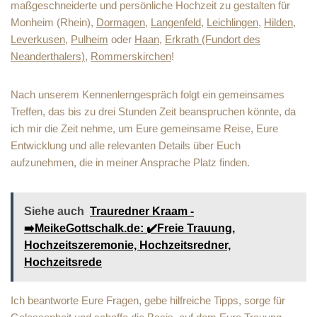
maßgeschneiderte und persönliche Hochzeit zu gestalten für
Monheim (Rhein),
Dormagen
,
Langenfeld
,
Leichlingen
,
Hilden
,
Leverkusen
,
Pulheim
oder
Haan
,
Erkrath (Fundort des
Neanderthalers)
,
Rommerskirchen
!
Nach unserem Kennenlerngespräch folgt ein gemeinsames
Treffen, das bis zu drei Stunden Zeit beanspruchen könnte, da
ich mir die Zeit nehme, um Eure gemeinsame Reise, Eure
Entwicklung und alle relevanten Details über Euch
aufzunehmen, die in meiner Ansprache Platz finden.
Siehe auch
Trauredner Kraam -
➡️MeikeGottschalk.de: ✔️Freie Trauung,
Hochzeitszeremonie, Hochzeitsredner,
Hochzeitsrede
Ich beantworte Eure Fragen, gebe hilfreiche Tipps, sorge für