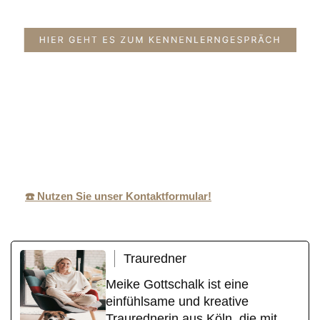
Ihr
MeikeGottscha
in Monheim
Trauredneri
lk.de
(Rhein)
n
☎️ Nutzen Sie unser Kontaktformular!
Trauredner
Meike Gottschalk ist eine
einfühlsame und kreative
Traurednerin aus Köln, die mit