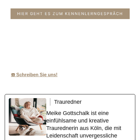
MeikeGottschalk.d
Ihr
in
e
Traurednerin
Eichen
☎️ Schreiben Sie uns!
Trauredner
Meike Gottschalk ist eine
einfühlsame und kreative
Traurednerin aus Köln, die mit
Leidenschaft unvergessliche